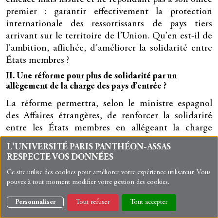
premier : garantir effectivement la protection
internationale des ressortissants de pays tiers
arrivant sur le territoire de l’Union. Qu’en est-il de
l’ambition, affichée, d’améliorer la solidarité entre
États membres ?
II. Une réforme pour plus de solidarité par un
allègement de la charge des pays d’entrée ?
La réforme permettra, selon le ministre espagnol
des Affaires étrangères, de renforcer la solidarité
entre les États membres en allégeant la charge
pesant sur ceux d’entre eux qui sont les plus
L'UNIVERSITÉ PARIS PANTHÉON-ASSAS
exposés à l’arrivée des potentiels demandeurs
RESPECTE VOS DONNÉES
d’asile. Si la réalisation de cet objectif est
Ce site utilise des cookies pour améliorer votre expérience utilisateur. Vous
indispensable pour répondre aux faiblesses
pouvez à tout moment modifier votre gestion des cookies.
structurelles du système d’asile de l’Union, les
nouveautés, toutes portées par le règlement
Personnaliser
Tout refuser
Tout accepter
« Gestion asile et migration », ne paraissent pas de