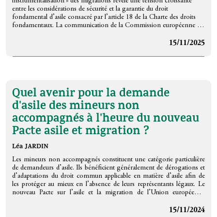
instrumentalisation » des migrations révèle une tension croissante
entre les considérations de sécurité et la garantie du droit
fondamental d’asile consacré par l’article 18 de la Charte des droits
fondamentaux. La communication de la Commission européenne du
11 décembre 2024, qui évoque la possibilité de déroger au droit dérivé
sur le fondement de l’article 72 TFUE et d’imposer des limitations au
15/11/2025
droit d’asile, illustre particulièrement cette tension. Alors que les
nouveaux instruments européens — tels que le Règlement « crise » et
la modification du Code frontières Schengen — autorisent des
dérogations aux procédures d’asile, la Cour de justice de l’Union
européenne rappelle que la garantie du droit d’asile implique l’accès
Quel avenir pour la demande
effectif à une procédure, dès l’arrivée aux frontières extérieures, ainsi
que le droit d’obtenir un statut protecteur lorsque les conditions sont
d'asile des mineurs non
réunies.
accompagnés à l'heure du nouveau
À partir d’une analyse de la jurisprudence récente, cette contribution
met en évidence que la lutte contre l’« instrumentalisation » des
Pacte asile et migration ?
migrations ne saurait justifier une restriction disproportionnée de
l’exercice du droit d’asile. En affirmant la dimension individuelle de ce
Léa JARDIN
droit, la Cour de justice confère à l’article 18 CDFUE une fonction
d’articulation des instruments du droit dérivé de l’asile, à la faveur de
Les mineurs non accompagnés constituent une catégorie particulière
la configuration d’un véritable « système européen commun d’asile ».
de demandeurs d’asile. Ils bénéficient généralement de dérogations et
Or, cette dynamique demeure largement éclipsée par la prééminence
d’adaptations du droit commun applicable en matière d’asile afin de
des enjeux de sécurité dans la réponse européenne aux défis
les protéger au mieux en l’absence de leurs représentants légaux. Le
migratoires.
nouveau Pacte sur l’asile et la migration de l’Union européenne
revient sur les garanties apportées précédemment par le Régime
d’asile européen commun. Notamment, il a privilégié, à plusieurs
15/11/2024