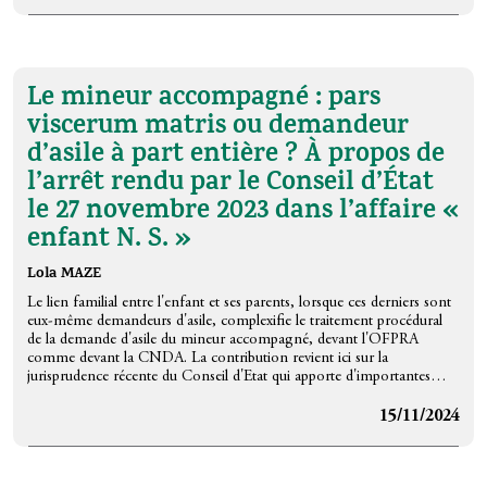
stades des procédures qu’il encadre, une application du droit commun
à ces mineurs au détriment du respect de leurs droits. En ce qui
concerne la principale adaptation qui leur est accordée, c’est-à-dire la
désignation systématique et sans délai d’un représentant légal, le
nouveau régime semble incomplet.
Le mineur accompagné : pars
Malgré quelques avancées, la mise en œuvre de cette désignation, en
particulier lors de la nouvelle procédure de filtrage, risque de poser un
viscerum matris ou demandeur
certain nombre de difficultés pratiques. Le Pacte ne semble pas avoir
d’asile à part entière ? À propos de
fait de l’intérêt supérieur de ces enfants une considération
primordiale.
l’arrêt rendu par le Conseil d’État
le 27 novembre 2023 dans l’affaire «
enfant N. S. »
Lola MAZE
Le lien familial entre l'enfant et ses parents, lorsque ces derniers sont
eux-même demandeurs d'asile, complexifie le traitement procédural
de la demande d'asile du mineur accompagné, devant l'OFPRA
comme devant la CNDA. La contribution revient ici sur la
jurisprudence récente du Conseil d'Etat qui apporte d'importantes
précisions en la matière.
15/11/2024