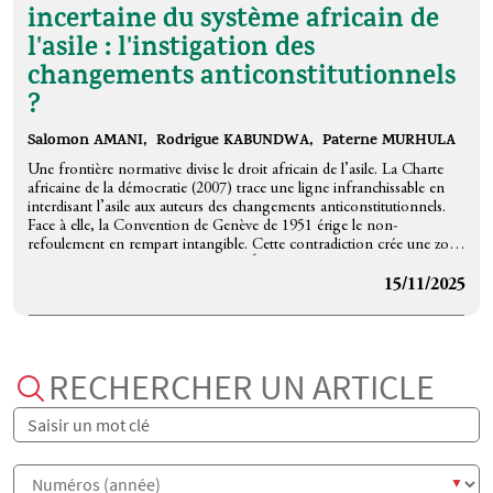
légales possibles dans un contexte politiquement conflictuel.
incertaine du système africain de
Toutefois, en l'absence de réglementation claire, il n'y a pas de
l'asile : l'instigation des
garanties de prévisibilité et de régularité de la procédure tant pour les
bénéficiaires de ces voies, que pour les organisations qui les mettent
changements anticonstitutionnels
en œuvre. De plus, cette situation ne contribue pas à réduire la
?
fragmentation des voies légales, ce qui soulève la question de
l'opportunité de leur régulation non seulement en France, mais
également de manière plus large.
Salomon AMANI,
Rodrigue KABUNDWA,
Paterne MURHULA
Une frontière normative divise le droit africain de l’asile. La Charte
africaine de la démocratie (2007) trace une ligne infranchissable en
interdisant l’asile aux auteurs des changements anticonstitutionnels.
Face à elle, la Convention de Genève de 1951 érige le non-
refoulement en rempart intangible. Cette contradiction crée une zone
frontière juridique et éthique où les États, écartelés, optent souvent
pour une protection informelle de facto. Cet article cartographie cette
15/11/2025
frontière méconnue et explore des pistes pour la surmonter, comme
le recours à des sanctions ciblées et autres.
RECHERCHER UN ARTICLE
Titre
Numéros (année)