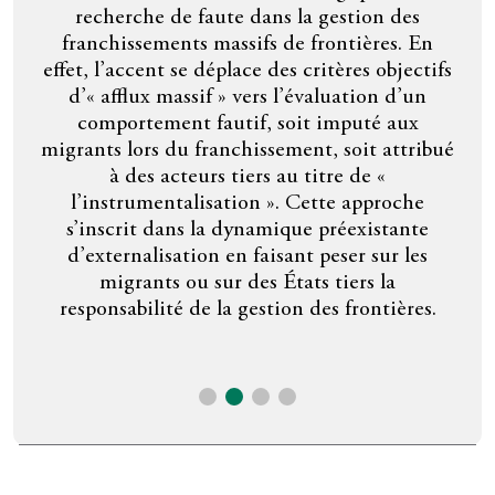
ra
recherche de faute dans la gestion des
ys
lum
franchissements massifs de frontières. En
et
effet, l’accent se déplace des critères objectifs
re
per
d’« afflux massif » vers l’évaluation d’un
de
comportement fautif, soit imputé aux
on
Uni.
migrants lors du franchissement, soit attribué
che
fre
à des acteurs tiers au titre de «
core
ju
l’instrumentalisation ». Cette approche
che
d
s’inscrit dans la dynamique préexistante
,
d’u
d’externalisation en faisant peser sur les
re
migrants ou sur des États tiers la
dé
responsabilité de la gestion des frontières.