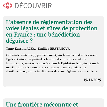
DÉCOUVRIR
L'absence de réglementation des
voies légales et sûres de protection
en France : une bénédiction
déguisée ?
Tano Kassim ACKA,
Emiliya BRATANOVA
Cet article s'interroge, premièrement, sur la manière dont les voies
légales et sûres, en particulier la réinstallation et les couloirs
humanitaires, sont réglementées dans la législation française et sur la
manière dont elles sont mises en œuvre dans la pratique, et
deuxièmement, sur les implications de cette réglementation et de cette
mise en œuvre sur la promesse des voies légales d’offrir des entrées
régulières aux fins d'asile.
15/11/2025
En utilisant une approche juridique et politique, notre recherche
montre qu'il n'y a pas ou pas suffisamment de réglementation
juridique des voies légales dans la législation française. Ce fait permet
une flexibilité dans la pratique qui convient aux différentes parties
participant au processus de mise en œuvre. La flexibilité peut
Une frontière méconnue et
également être considérée comme un avantage qui rend les voies