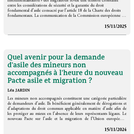
instrumentalisation » des migrations révèle une tension croissante
entre les considérations de sécurité et la garantie du droit
fondamental d’asile consacré par l’article 18 de la Charte des droits
fondamentaux. La communication de la Commission européenne du
11 décembre 2024, qui évoque la possibilité de déroger au droit dérivé
sur le fondement de l’article 72 TFUE et d’imposer des limitations au
15/11/2025
droit d’asile, illustre particulièrement cette tension. Alors que les
nouveaux instruments européens — tels que le Règlement « crise » et
la modification du Code frontières Schengen — autorisent des
dérogations aux procédures d’asile, la Cour de justice de l’Union
européenne rappelle que la garantie du droit d’asile implique l’accès
Quel avenir pour la demande
effectif à une procédure, dès l’arrivée aux frontières extérieures, ainsi
que le droit d’obtenir un statut protecteur lorsque les conditions sont
d'asile des mineurs non
réunies.
accompagnés à l'heure du nouveau
À partir d’une analyse de la jurisprudence récente, cette contribution
met en évidence que la lutte contre l’« instrumentalisation » des
Pacte asile et migration ?
migrations ne saurait justifier une restriction disproportionnée de
l’exercice du droit d’asile. En affirmant la dimension individuelle de ce
Léa JARDIN
droit, la Cour de justice confère à l’article 18 CDFUE une fonction
d’articulation des instruments du droit dérivé de l’asile, à la faveur de
Les mineurs non accompagnés constituent une catégorie particulière
la configuration d’un véritable « système européen commun d’asile ».
de demandeurs d’asile. Ils bénéficient généralement de dérogations et
Or, cette dynamique demeure largement éclipsée par la prééminence
d’adaptations du droit commun applicable en matière d’asile afin de
des enjeux de sécurité dans la réponse européenne aux défis
les protéger au mieux en l’absence de leurs représentants légaux. Le
migratoires.
nouveau Pacte sur l’asile et la migration de l’Union européenne
revient sur les garanties apportées précédemment par le Régime
d’asile européen commun. Notamment, il a privilégié, à plusieurs
15/11/2024