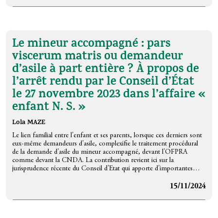
stades des procédures qu’il encadre, une application du droit commun
à ces mineurs au détriment du respect de leurs droits. En ce qui
concerne la principale adaptation qui leur est accordée, c’est-à-dire la
désignation systématique et sans délai d’un représentant légal, le
nouveau régime semble incomplet.
Le mineur accompagné : pars
Malgré quelques avancées, la mise en œuvre de cette désignation, en
particulier lors de la nouvelle procédure de filtrage, risque de poser un
viscerum matris ou demandeur
certain nombre de difficultés pratiques. Le Pacte ne semble pas avoir
d’asile à part entière ? À propos de
fait de l’intérêt supérieur de ces enfants une considération
primordiale.
l’arrêt rendu par le Conseil d’État
le 27 novembre 2023 dans l’affaire «
enfant N. S. »
Lola MAZE
Le lien familial entre l'enfant et ses parents, lorsque ces derniers sont
eux-même demandeurs d'asile, complexifie le traitement procédural
de la demande d'asile du mineur accompagné, devant l'OFPRA
comme devant la CNDA. La contribution revient ici sur la
jurisprudence récente du Conseil d'Etat qui apporte d'importantes
précisions en la matière.
15/11/2024