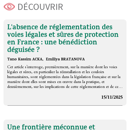
DÉCOUVRIR
L'absence de réglementation des
voies légales et sûres de protection
en France : une bénédiction
déguisée ?
Tano Kassim ACKA,
Emiliya BRATANOVA
Cet article s'interroge, premièrement, sur la manière dont les voies
légales et sûres, en particulier la réinstallation et les couloirs
humanitaires, sont réglementées dans la législation française et sur la
manière dont elles sont mises en œuvre dans la pratique, et
deuxièmement, sur les implications de cette réglementation et de cette
mise en œuvre sur la promesse des voies légales d’offrir des entrées
régulières aux fins d'asile.
15/11/2025
En utilisant une approche juridique et politique, notre recherche
montre qu'il n'y a pas ou pas suffisamment de réglementation
juridique des voies légales dans la législation française. Ce fait permet
une flexibilité dans la pratique qui convient aux différentes parties
participant au processus de mise en œuvre. La flexibilité peut
Une frontière méconnue et
également être considérée comme un avantage qui rend les voies