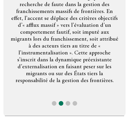
ra
recherche de faute dans la gestion des
ys
lum
franchissements massifs de frontières. En
et
effet, l’accent se déplace des critères objectifs
re
per
d’« afflux massif » vers l’évaluation d’un
de
comportement fautif, soit imputé aux
on
Uni.
migrants lors du franchissement, soit attribué
che
fre
à des acteurs tiers au titre de «
core
ju
l’instrumentalisation ». Cette approche
che
d
s’inscrit dans la dynamique préexistante
,
d’u
d’externalisation en faisant peser sur les
re
migrants ou sur des États tiers la
dé
responsabilité de la gestion des frontières.