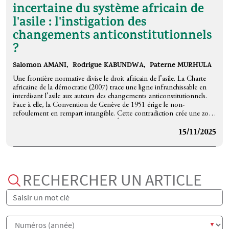
légales possibles dans un contexte politiquement conflictuel.
incertaine du système africain de
Toutefois, en l'absence de réglementation claire, il n'y a pas de
l'asile : l'instigation des
garanties de prévisibilité et de régularité de la procédure tant pour les
bénéficiaires de ces voies, que pour les organisations qui les mettent
changements anticonstitutionnels
en œuvre. De plus, cette situation ne contribue pas à réduire la
?
fragmentation des voies légales, ce qui soulève la question de
l'opportunité de leur régulation non seulement en France, mais
également de manière plus large.
Salomon AMANI,
Rodrigue KABUNDWA,
Paterne MURHULA
Une frontière normative divise le droit africain de l’asile. La Charte
africaine de la démocratie (2007) trace une ligne infranchissable en
interdisant l’asile aux auteurs des changements anticonstitutionnels.
Face à elle, la Convention de Genève de 1951 érige le non-
refoulement en rempart intangible. Cette contradiction crée une zone
frontière juridique et éthique où les États, écartelés, optent souvent
pour une protection informelle de facto. Cet article cartographie cette
15/11/2025
frontière méconnue et explore des pistes pour la surmonter, comme
le recours à des sanctions ciblées et autres.
RECHERCHER UN ARTICLE
Titre
Numéros (année)